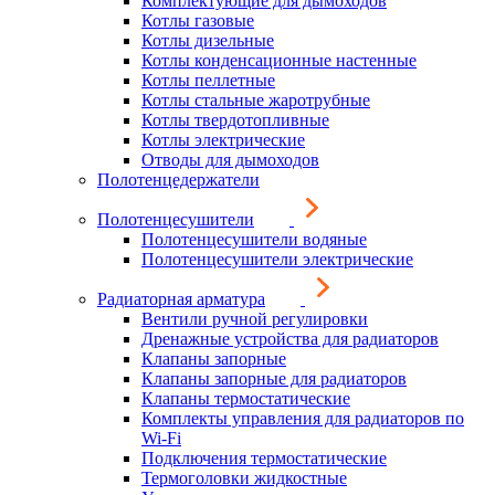
Комплектующие для дымоходов
Котлы газовые
Котлы дизельные
Котлы конденсационные настенные
Котлы пеллетные
Котлы стальные жаротрубные
Котлы твердотопливные
Котлы электрические
Отводы для дымоходов
Полотенцедержатели
Полотенцесушители
Полотенцесушители водяные
Полотенцесушители электрические
Радиаторная арматура
Вентили ручной регулировки
Дренажные устройства для радиаторов
Клапаны запорные
Клапаны запорные для радиаторов
Клапаны термостатические
Комплекты управления для радиаторов по
Wi-Fi
Подключения термостатические
Термоголовки жидкостные