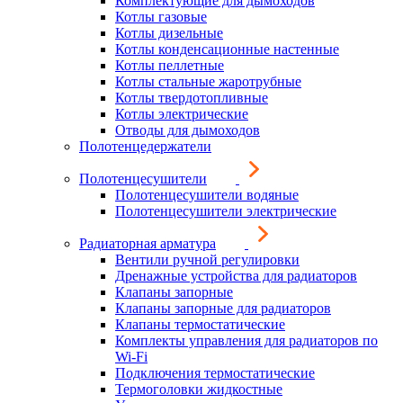
Комплектующие для дымоходов
Котлы газовые
Котлы дизельные
Котлы конденсационные настенные
Котлы пеллетные
Котлы стальные жаротрубные
Котлы твердотопливные
Котлы электрические
Отводы для дымоходов
Полотенцедержатели
Полотенцесушители
Полотенцесушители водяные
Полотенцесушители электрические
Радиаторная арматура
Вентили ручной регулировки
Дренажные устройства для радиаторов
Клапаны запорные
Клапаны запорные для радиаторов
Клапаны термостатические
Комплекты управления для радиаторов по
Wi-Fi
Подключения термостатические
Термоголовки жидкостные