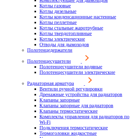
Комплектующие для дымоходов
Котлы газовые
Котлы дизельные
Котлы конденсационные настенные
Котлы пеллетные
Котлы стальные жаротрубные
Котлы твердотопливные
Котлы электрические
Отводы для дымоходов
Полотенцедержатели
Полотенцесушители
Полотенцесушители водяные
Полотенцесушители электрические
Радиаторная арматура
Вентили ручной регулировки
Дренажные устройства для радиаторов
Клапаны запорные
Клапаны запорные для радиаторов
Клапаны термостатические
Комплекты управления для радиаторов по
Wi-Fi
Подключения термостатические
Термоголовки жидкостные