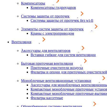
Компенсаторы
Компенсаторы гидроударов
Системы защиты от протечек
Системы защиты от протечек без wi-fi
Элементы систем защиты от протечек
Краны с электроприводом
Вентиляция
Аксессуары для вентиляторов
Вставки гибкие для систем вентиляции
Бытовая приточная вентиляция
Приточные очистители воздуха
Фильтры и опции для приточных очистителей
Моноблочные вентиляционные установки
Аксессуары для моноблочных вентиляционны
Компактные моноблочные приточные устано
Компактные моноблочные приточные-вытяжн
Фильтры кассетные
Общеобменные системы вентиляции