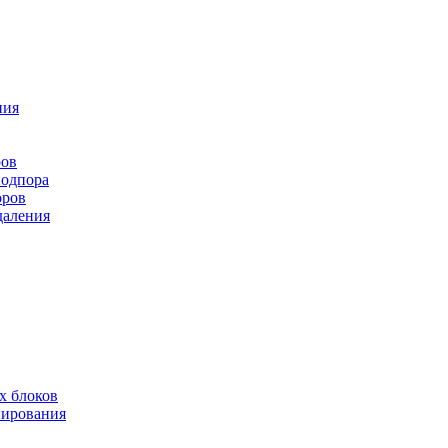
ния
ров
подпора
оров
даления
х блоков
нирования