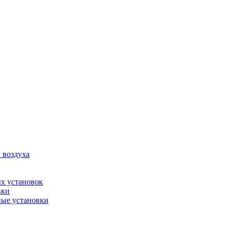
 воздуха
х установок
вки
ые установки