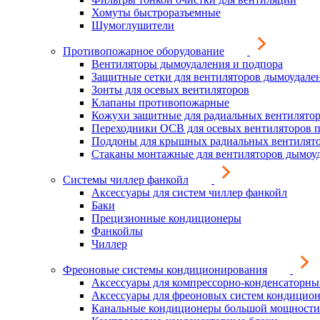
Хомуты быстроразъемные
Шумоглушители
Противопожарное оборудование
Вентиляторы дымоудаления и подпора
Защитные сетки для вентиляторов дымоудале
Зонты для осевых вентиляторов
Клапаны противопожарные
Кожухи защитные для радиальных вентилято
Переходники ОСВ для осевых вентиляторов 
Поддоны для крышных радиальных вентилят
Стаканы монтажные для вентиляторов дымоу
Системы чиллер фанкойл
Аксессуары для систем чиллер фанкойл
Баки
Прецизионные кондиционеры
Фанкойлы
Чиллер
Фреоновые системы кондиционирования
Аксессуары для компрессорно-конденсаторны
Аксессуары для фреоновых систем кондицио
Канальные кондиционеры большой мощности