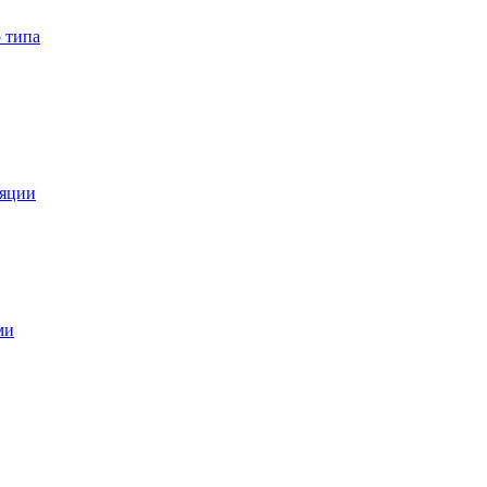
 типа
ляции
ми