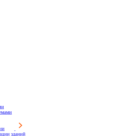
ии
емами
ии
зации зданий