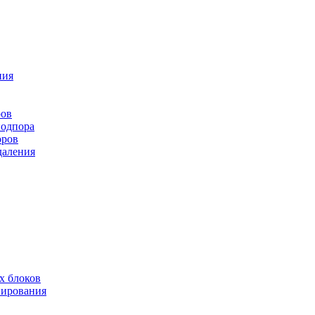
ния
ров
подпора
оров
даления
х блоков
нирования