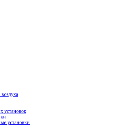
 воздуха
х установок
вки
ые установки