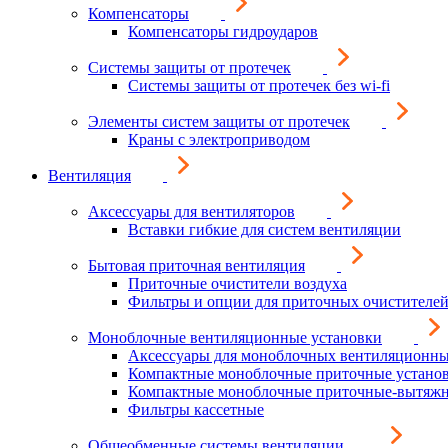
Компенсаторы
Компенсаторы гидроударов
Системы защиты от протечек
Системы защиты от протечек без wi-fi
Элементы систем защиты от протечек
Краны с электроприводом
Вентиляция
Аксессуары для вентиляторов
Вставки гибкие для систем вентиляции
Бытовая приточная вентиляция
Приточные очистители воздуха
Фильтры и опции для приточных очистителей
Моноблочные вентиляционные установки
Аксессуары для моноблочных вентиляционны
Компактные моноблочные приточные устано
Компактные моноблочные приточные-вытяжн
Фильтры кассетные
Общеобменные системы вентиляции