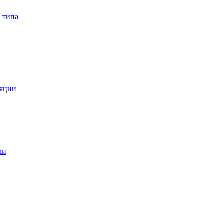
 типа
ляции
ми