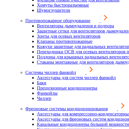
Хомуты быстроразъемные
Шумоглушители
Противопожарное оборудование
Вентиляторы дымоудаления и подпора
Защитные сетки для вентиляторов дымоудале
Зонты для осевых вентиляторов
Клапаны противопожарные
Кожухи защитные для радиальных вентилято
Переходники ОСВ для осевых вентиляторов 
Поддоны для крышных радиальных вентилят
Стаканы монтажные для вентиляторов дымоу
Системы чиллер фанкойл
Аксессуары для систем чиллер фанкойл
Баки
Прецизионные кондиционеры
Фанкойлы
Чиллер
Фреоновые системы кондиционирования
Аксессуары для компрессорно-конденсаторны
Аксессуары для фреоновых систем кондицио
Канальные кондиционеры большой мощности