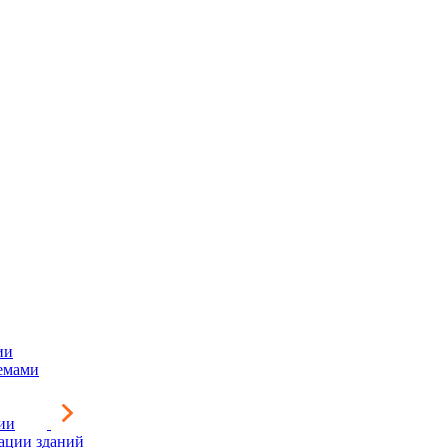
ии
емами
ии
зации зданий