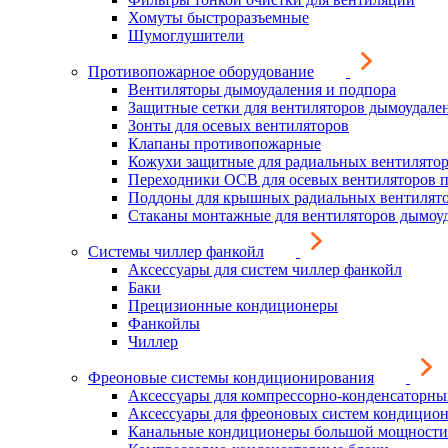
Хомуты быстроразъемные
Шумоглушители
Противопожарное оборудование
Вентиляторы дымоудаления и подпора
Защитные сетки для вентиляторов дымоудале
Зонты для осевых вентиляторов
Клапаны противопожарные
Кожухи защитные для радиальных вентилято
Переходники ОСВ для осевых вентиляторов 
Поддоны для крышных радиальных вентилят
Стаканы монтажные для вентиляторов дымоу
Системы чиллер фанкойл
Аксессуары для систем чиллер фанкойл
Баки
Прецизионные кондиционеры
Фанкойлы
Чиллер
Фреоновые системы кондиционирования
Аксессуары для компрессорно-конденсаторны
Аксессуары для фреоновых систем кондицио
Канальные кондиционеры большой мощности