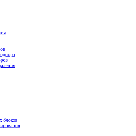
ния
ров
подпора
оров
даления
х блоков
нирования