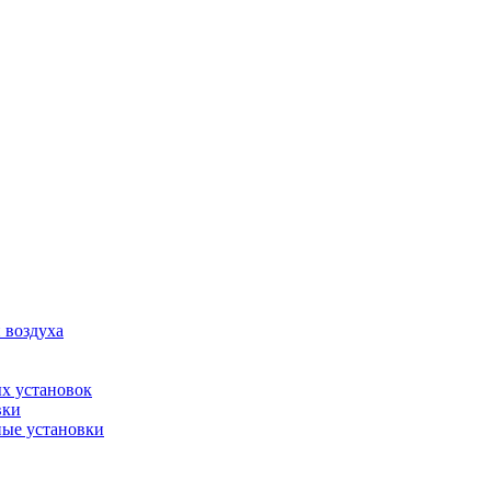
 воздуха
х установок
вки
ые установки