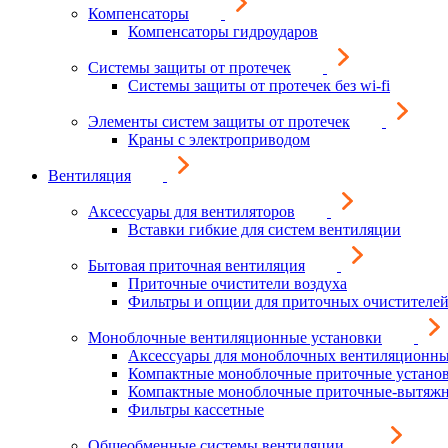
Компенсаторы
Компенсаторы гидроударов
Системы защиты от протечек
Системы защиты от протечек без wi-fi
Элементы систем защиты от протечек
Краны с электроприводом
Вентиляция
Аксессуары для вентиляторов
Вставки гибкие для систем вентиляции
Бытовая приточная вентиляция
Приточные очистители воздуха
Фильтры и опции для приточных очистителей
Моноблочные вентиляционные установки
Аксессуары для моноблочных вентиляционны
Компактные моноблочные приточные устано
Компактные моноблочные приточные-вытяжн
Фильтры кассетные
Общеобменные системы вентиляции