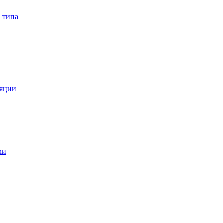
 типа
ляции
ми