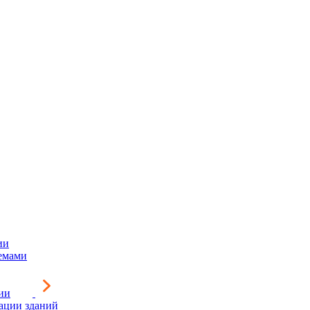
ии
емами
ии
зации зданий