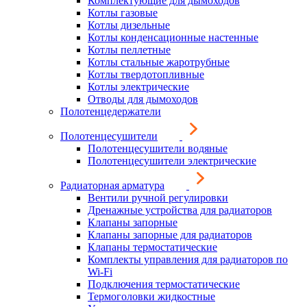
Комплектующие для дымоходов
Котлы газовые
Котлы дизельные
Котлы конденсационные настенные
Котлы пеллетные
Котлы стальные жаротрубные
Котлы твердотопливные
Котлы электрические
Отводы для дымоходов
Полотенцедержатели
Полотенцесушители
Полотенцесушители водяные
Полотенцесушители электрические
Радиаторная арматура
Вентили ручной регулировки
Дренажные устройства для радиаторов
Клапаны запорные
Клапаны запорные для радиаторов
Клапаны термостатические
Комплекты управления для радиаторов по
Wi-Fi
Подключения термостатические
Термоголовки жидкостные