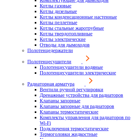
Комплектующие для дымоходов
Котлы газовые
Котлы дизельные
Котлы конденсационные настенные
Котлы пеллетные
Котлы стальные жаротрубные
Котлы твердотопливные
Котлы электрические
Отводы для дымоходов
Полотенцедержатели
Полотенцесушители
Полотенцесушители водяные
Полотенцесушители электрические
Радиаторная арматура
Вентили ручной регулировки
Дренажные устройства для радиаторов
Клапаны запорные
Клапаны запорные для радиаторов
Клапаны термостатические
Комплекты управления для радиаторов по
Wi-Fi
Подключения термостатические
Термоголовки жидкостные