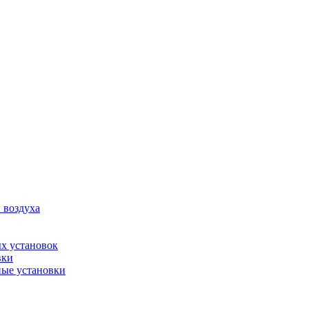
 воздуха
х установок
вки
ые установки