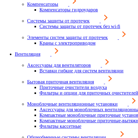
Компенсаторы
Компенсаторы гидроударов
Системы защиты от протечек
Системы защиты от протечек без wi-fi
Элементы систем защиты от протечек
Краны с электроприводом
Вентиляция
Аксессуары для вентиляторов
Вставки гибкие для систем вентиляции
Бытовая приточная вентиляция
Приточные очистители воздуха
Фильтры и опции для приточных очистителей
Моноблочные вентиляционные установки
Аксессуары для моноблочных вентиляционны
Компактные моноблочные приточные устано
Компактные моноблочные приточные-вытяжн
Фильтры кассетные
Общеобменные системы вентиляции