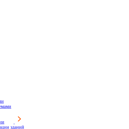
ии
емами
ии
зации зданий