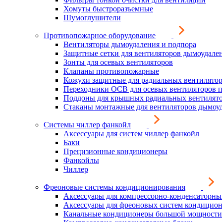
Хомуты быстроразъемные
Шумоглушители
Противопожарное оборудование
Вентиляторы дымоудаления и подпора
Защитные сетки для вентиляторов дымоудале
Зонты для осевых вентиляторов
Клапаны противопожарные
Кожухи защитные для радиальных вентилято
Переходники ОСВ для осевых вентиляторов 
Поддоны для крышных радиальных вентилят
Стаканы монтажные для вентиляторов дымоу
Системы чиллер фанкойл
Аксессуары для систем чиллер фанкойл
Баки
Прецизионные кондиционеры
Фанкойлы
Чиллер
Фреоновые системы кондиционирования
Аксессуары для компрессорно-конденсаторны
Аксессуары для фреоновых систем кондицио
Канальные кондиционеры большой мощности