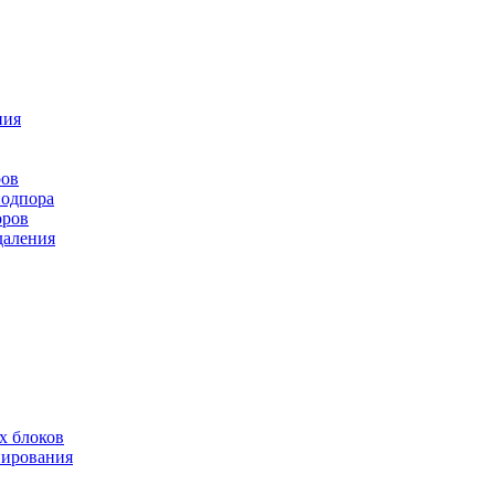
ния
ров
подпора
оров
даления
х блоков
нирования