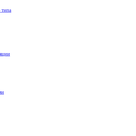
 типа
ляции
ми