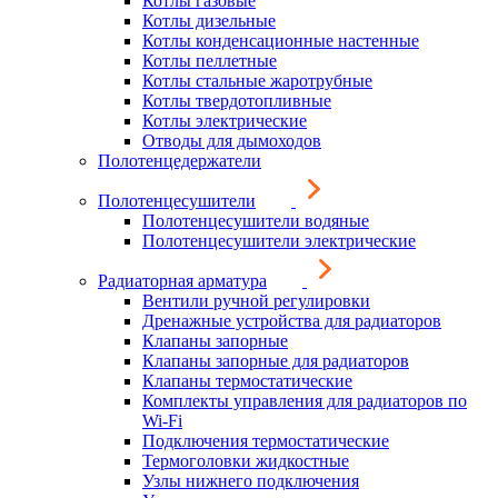
Котлы газовые
Котлы дизельные
Котлы конденсационные настенные
Котлы пеллетные
Котлы стальные жаротрубные
Котлы твердотопливные
Котлы электрические
Отводы для дымоходов
Полотенцедержатели
Полотенцесушители
Полотенцесушители водяные
Полотенцесушители электрические
Радиаторная арматура
Вентили ручной регулировки
Дренажные устройства для радиаторов
Клапаны запорные
Клапаны запорные для радиаторов
Клапаны термостатические
Комплекты управления для радиаторов по
Wi-Fi
Подключения термостатические
Термоголовки жидкостные
Узлы нижнего подключения