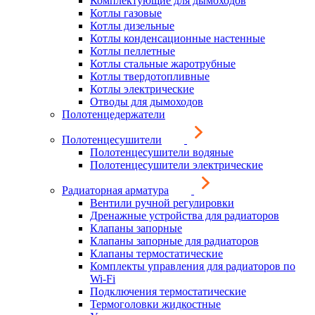
Комплектующие для дымоходов
Котлы газовые
Котлы дизельные
Котлы конденсационные настенные
Котлы пеллетные
Котлы стальные жаротрубные
Котлы твердотопливные
Котлы электрические
Отводы для дымоходов
Полотенцедержатели
Полотенцесушители
Полотенцесушители водяные
Полотенцесушители электрические
Радиаторная арматура
Вентили ручной регулировки
Дренажные устройства для радиаторов
Клапаны запорные
Клапаны запорные для радиаторов
Клапаны термостатические
Комплекты управления для радиаторов по
Wi-Fi
Подключения термостатические
Термоголовки жидкостные