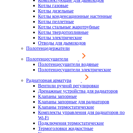
Комплектующие для дымоходов
Котлы газовые
Котлы дизельные
Котлы конденсационные настенные
Котлы пеллетные
Котлы стальные жаротрубные
Котлы твердотопливные
Котлы электрические
Отводы для дымоходов
Полотенцедержатели
Полотенцесушители
Полотенцесушители водяные
Полотенцесушители электрические
Радиаторная арматура
Вентили ручной регулировки
Дренажные устройства для радиаторов
Клапаны запорные
Клапаны запорные для радиаторов
Клапаны термостатические
Комплекты управления для радиаторов по
Wi-Fi
Подключения термостатические
Термоголовки жидкостные