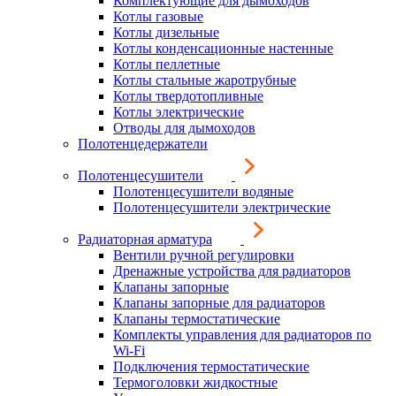
Комплектующие для дымоходов
Котлы газовые
Котлы дизельные
Котлы конденсационные настенные
Котлы пеллетные
Котлы стальные жаротрубные
Котлы твердотопливные
Котлы электрические
Отводы для дымоходов
Полотенцедержатели
Полотенцесушители
Полотенцесушители водяные
Полотенцесушители электрические
Радиаторная арматура
Вентили ручной регулировки
Дренажные устройства для радиаторов
Клапаны запорные
Клапаны запорные для радиаторов
Клапаны термостатические
Комплекты управления для радиаторов по
Wi-Fi
Подключения термостатические
Термоголовки жидкостные