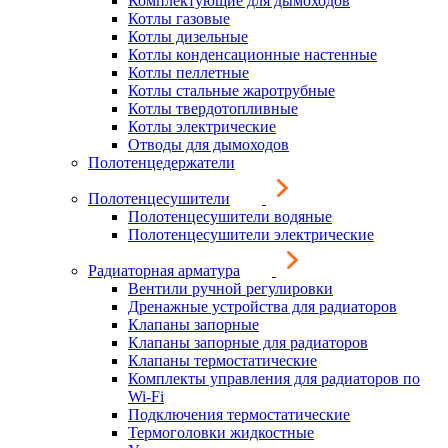
Комплектующие для дымоходов
Котлы газовые
Котлы дизельные
Котлы конденсационные настенные
Котлы пеллетные
Котлы стальные жаротрубные
Котлы твердотопливные
Котлы электрические
Отводы для дымоходов
Полотенцедержатели
Полотенцесушители
Полотенцесушители водяные
Полотенцесушители электрические
Радиаторная арматура
Вентили ручной регулировки
Дренажные устройства для радиаторов
Клапаны запорные
Клапаны запорные для радиаторов
Клапаны термостатические
Комплекты управления для радиаторов по
Wi-Fi
Подключения термостатические
Термоголовки жидкостные