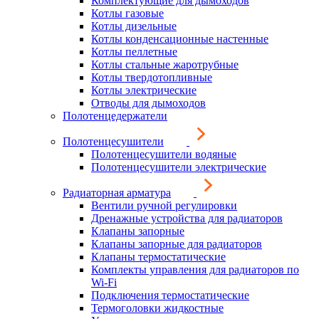
Комплектующие для дымоходов
Котлы газовые
Котлы дизельные
Котлы конденсационные настенные
Котлы пеллетные
Котлы стальные жаротрубные
Котлы твердотопливные
Котлы электрические
Отводы для дымоходов
Полотенцедержатели
Полотенцесушители
Полотенцесушители водяные
Полотенцесушители электрические
Радиаторная арматура
Вентили ручной регулировки
Дренажные устройства для радиаторов
Клапаны запорные
Клапаны запорные для радиаторов
Клапаны термостатические
Комплекты управления для радиаторов по
Wi-Fi
Подключения термостатические
Термоголовки жидкостные