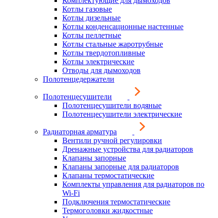
Комплектующие для дымоходов
Котлы газовые
Котлы дизельные
Котлы конденсационные настенные
Котлы пеллетные
Котлы стальные жаротрубные
Котлы твердотопливные
Котлы электрические
Отводы для дымоходов
Полотенцедержатели
Полотенцесушители
Полотенцесушители водяные
Полотенцесушители электрические
Радиаторная арматура
Вентили ручной регулировки
Дренажные устройства для радиаторов
Клапаны запорные
Клапаны запорные для радиаторов
Клапаны термостатические
Комплекты управления для радиаторов по
Wi-Fi
Подключения термостатические
Термоголовки жидкостные