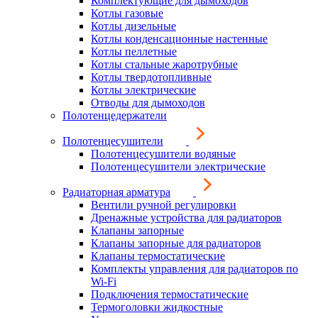
Комплектующие для дымоходов
Котлы газовые
Котлы дизельные
Котлы конденсационные настенные
Котлы пеллетные
Котлы стальные жаротрубные
Котлы твердотопливные
Котлы электрические
Отводы для дымоходов
Полотенцедержатели
Полотенцесушители
Полотенцесушители водяные
Полотенцесушители электрические
Радиаторная арматура
Вентили ручной регулировки
Дренажные устройства для радиаторов
Клапаны запорные
Клапаны запорные для радиаторов
Клапаны термостатические
Комплекты управления для радиаторов по
Wi-Fi
Подключения термостатические
Термоголовки жидкостные