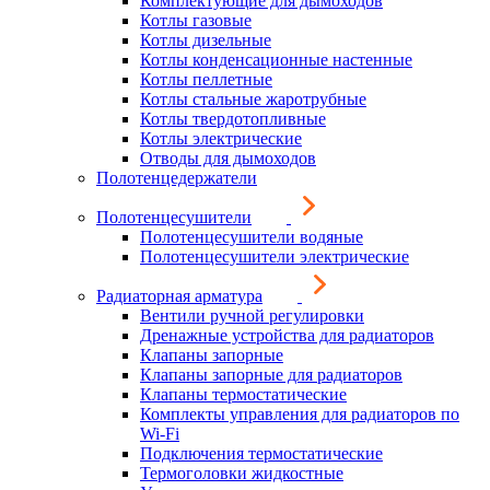
Комплектующие для дымоходов
Котлы газовые
Котлы дизельные
Котлы конденсационные настенные
Котлы пеллетные
Котлы стальные жаротрубные
Котлы твердотопливные
Котлы электрические
Отводы для дымоходов
Полотенцедержатели
Полотенцесушители
Полотенцесушители водяные
Полотенцесушители электрические
Радиаторная арматура
Вентили ручной регулировки
Дренажные устройства для радиаторов
Клапаны запорные
Клапаны запорные для радиаторов
Клапаны термостатические
Комплекты управления для радиаторов по
Wi-Fi
Подключения термостатические
Термоголовки жидкостные