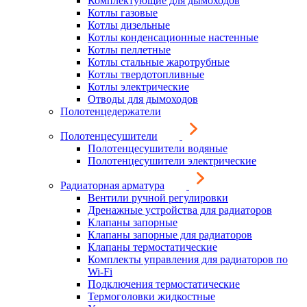
Комплектующие для дымоходов
Котлы газовые
Котлы дизельные
Котлы конденсационные настенные
Котлы пеллетные
Котлы стальные жаротрубные
Котлы твердотопливные
Котлы электрические
Отводы для дымоходов
Полотенцедержатели
Полотенцесушители
Полотенцесушители водяные
Полотенцесушители электрические
Радиаторная арматура
Вентили ручной регулировки
Дренажные устройства для радиаторов
Клапаны запорные
Клапаны запорные для радиаторов
Клапаны термостатические
Комплекты управления для радиаторов по
Wi-Fi
Подключения термостатические
Термоголовки жидкостные