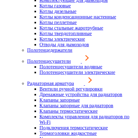
Комплектующие для дымоходов
Котлы газовые
Котлы дизельные
Котлы конденсационные настенные
Котлы пеллетные
Котлы стальные жаротрубные
Котлы твердотопливные
Котлы электрические
Отводы для дымоходов
Полотенцедержатели
Полотенцесушители
Полотенцесушители водяные
Полотенцесушители электрические
Радиаторная арматура
Вентили ручной регулировки
Дренажные устройства для радиаторов
Клапаны запорные
Клапаны запорные для радиаторов
Клапаны термостатические
Комплекты управления для радиаторов по
Wi-Fi
Подключения термостатические
Термоголовки жидкостные