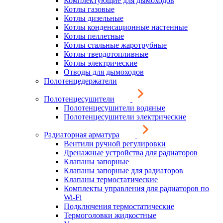
Комплектующие для дымоходов
Котлы газовые
Котлы дизельные
Котлы конденсационные настенные
Котлы пеллетные
Котлы стальные жаротрубные
Котлы твердотопливные
Котлы электрические
Отводы для дымоходов
Полотенцедержатели
Полотенцесушители
Полотенцесушители водяные
Полотенцесушители электрические
Радиаторная арматура
Вентили ручной регулировки
Дренажные устройства для радиаторов
Клапаны запорные
Клапаны запорные для радиаторов
Клапаны термостатические
Комплекты управления для радиаторов по
Wi-Fi
Подключения термостатические
Термоголовки жидкостные