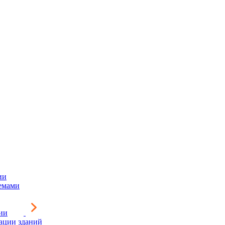
ии
емами
ии
зации зданий