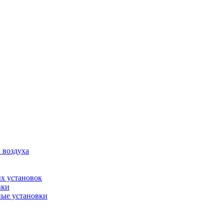
 воздуха
х установок
вки
ые установки