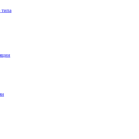
 типа
ляции
ми