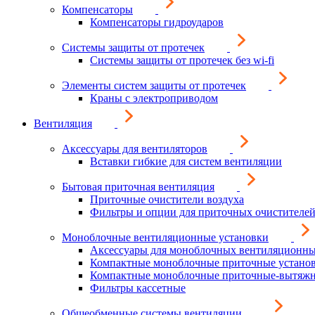
Компенсаторы
Компенсаторы гидроударов
Системы защиты от протечек
Системы защиты от протечек без wi-fi
Элементы систем защиты от протечек
Краны с электроприводом
Вентиляция
Аксессуары для вентиляторов
Вставки гибкие для систем вентиляции
Бытовая приточная вентиляция
Приточные очистители воздуха
Фильтры и опции для приточных очистителей
Моноблочные вентиляционные установки
Аксессуары для моноблочных вентиляционны
Компактные моноблочные приточные устано
Компактные моноблочные приточные-вытяжн
Фильтры кассетные
Общеобменные системы вентиляции