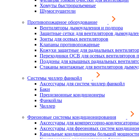
Хомуты быстроразъемные
Шумоглушители
Противопожарное оборудование
Вентиляторы дымоудаления и подпора
Защитные сетки для вентиляторов дымоудале
Зонты для осевых вентиляторов
Клапаны противопожарные
Кожухи защитные для радиальных вентилято
Переходники ОСВ для осевых вентиляторов 
Поддоны для крышных радиальных вентилят
Стаканы монтажные для вентиляторов дымоу
Системы чиллер фанкойл
Аксессуары для систем чиллер фанкойл
Баки
Прецизионные кондиционеры
Фанкойлы
Чиллер
Фреоновые системы кондиционирования
Аксессуары для компрессорно-конденсаторны
Аксессуары для фреоновых систем кондицио
Канальные кондиционеры большой мощности