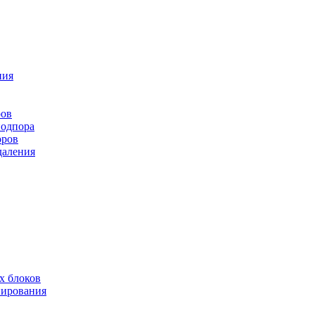
ния
ров
подпора
оров
даления
х блоков
нирования