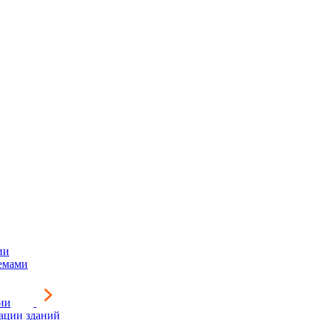
ии
емами
ии
зации зданий