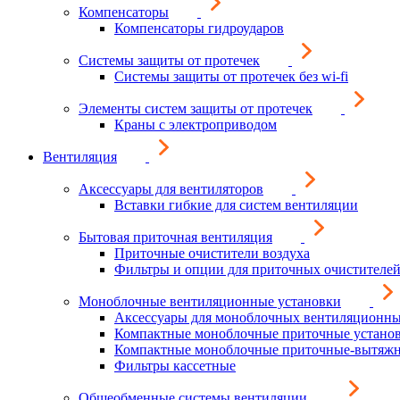
Компенсаторы
Компенсаторы гидроударов
Системы защиты от протечек
Системы защиты от протечек без wi-fi
Элементы систем защиты от протечек
Краны с электроприводом
Вентиляция
Аксессуары для вентиляторов
Вставки гибкие для систем вентиляции
Бытовая приточная вентиляция
Приточные очистители воздуха
Фильтры и опции для приточных очистителей
Моноблочные вентиляционные установки
Аксессуары для моноблочных вентиляционны
Компактные моноблочные приточные устано
Компактные моноблочные приточные-вытяжн
Фильтры кассетные
Общеобменные системы вентиляции