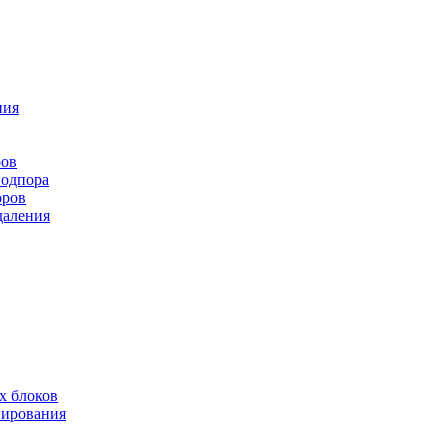
ния
ров
подпора
оров
даления
х блоков
нирования