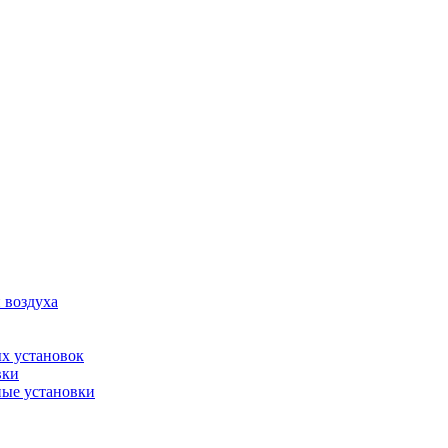
 воздуха
х установок
вки
ые установки