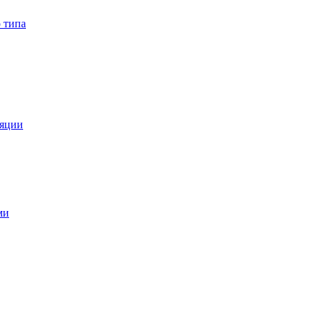
 типа
ляции
ми