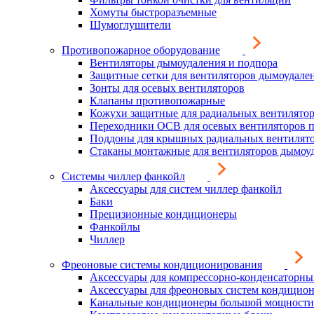
Хомуты быстроразъемные
Шумоглушители
Противопожарное оборудование
Вентиляторы дымоудаления и подпора
Защитные сетки для вентиляторов дымоудале
Зонты для осевых вентиляторов
Клапаны противопожарные
Кожухи защитные для радиальных вентилято
Переходники ОСВ для осевых вентиляторов 
Поддоны для крышных радиальных вентилят
Стаканы монтажные для вентиляторов дымоу
Системы чиллер фанкойл
Аксессуары для систем чиллер фанкойл
Баки
Прецизионные кондиционеры
Фанкойлы
Чиллер
Фреоновые системы кондиционирования
Аксессуары для компрессорно-конденсаторны
Аксессуары для фреоновых систем кондицио
Канальные кондиционеры большой мощности