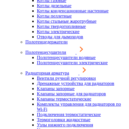
Котлы газовые
Котлы дизельные
Котлы конденсационные настенные
Котлы пеллетные
Котлы стальные жаротрубные
Котлы твердотопливные
Котлы электрические
Отводы для дымоходов
Полотенцедержатели
Полотенцесушители
Полотенцесушители водяные
Полотенцесушители электрические
Радиаторная арматура
Вентили ручной регулировки
Дренажные устройства для радиаторов
Клапаны запорные
Клапаны запорные для радиаторов
Клапаны термостатические
Комплекты управления для радиаторов по
Wi-Fi
Подключения термостатические
Термоголовки жидкостные
Узлы нижнего подключения