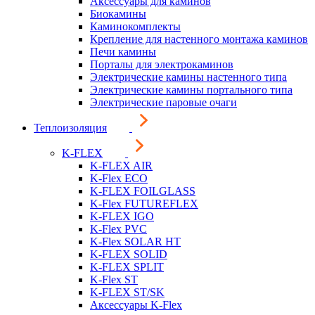
Аксессуары для каминов
Биокамины
Каминокомплекты
Крепление для настенного монтажа каминов
Печи камины
Порталы для электрокаминов
Электрические камины настенного типа
Электрические камины портального типа
Электрические паровые очаги
Теплоизоляция
K-FLEX
K-FLEX AIR
K-Flex ECO
K-FLEX FOILGLASS
K-Flex FUTUREFLEX
K-FLEX IGO
K-Flex PVC
K-Flex SOLAR HT
K-FLEX SOLID
K-FLEX SPLIT
K-Flex ST
K-FLEX ST/SK
Аксессуары K-Flex