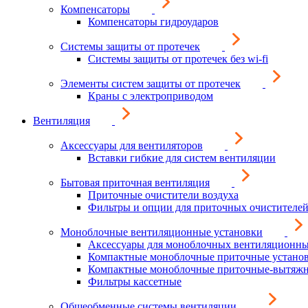
Компенсаторы
Компенсаторы гидроударов
Системы защиты от протечек
Системы защиты от протечек без wi-fi
Элементы систем защиты от протечек
Краны с электроприводом
Вентиляция
Аксессуары для вентиляторов
Вставки гибкие для систем вентиляции
Бытовая приточная вентиляция
Приточные очистители воздуха
Фильтры и опции для приточных очистителей
Моноблочные вентиляционные установки
Аксессуары для моноблочных вентиляционны
Компактные моноблочные приточные устано
Компактные моноблочные приточные-вытяжн
Фильтры кассетные
Общеобменные системы вентиляции