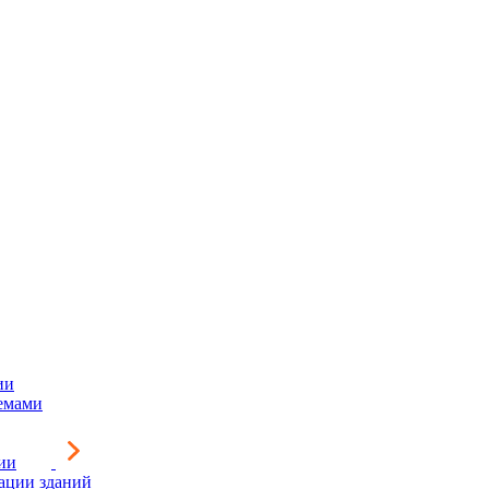
ии
емами
ии
зации зданий