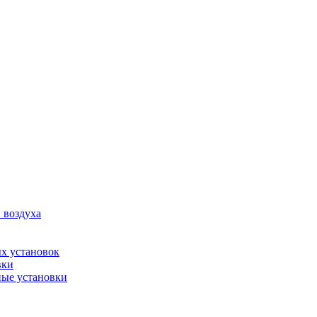
 воздуха
х установок
вки
ые установки