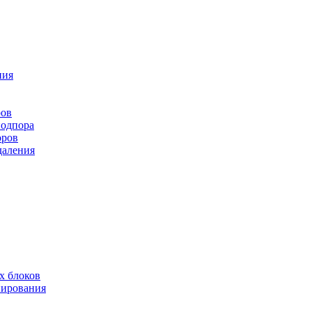
ния
ров
подпора
оров
даления
х блоков
нирования