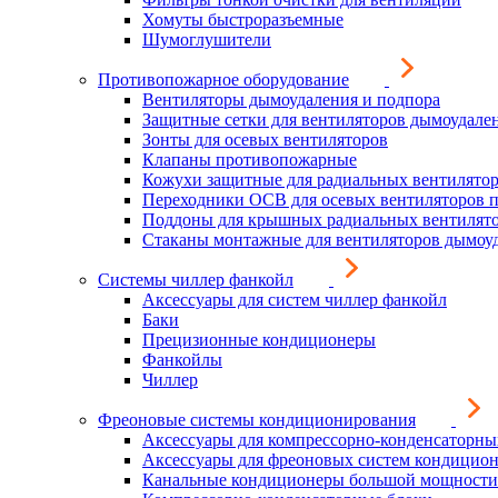
Хомуты быстроразъемные
Шумоглушители
Противопожарное оборудование
Вентиляторы дымоудаления и подпора
Защитные сетки для вентиляторов дымоудале
Зонты для осевых вентиляторов
Клапаны противопожарные
Кожухи защитные для радиальных вентилято
Переходники ОСВ для осевых вентиляторов 
Поддоны для крышных радиальных вентилят
Стаканы монтажные для вентиляторов дымоу
Системы чиллер фанкойл
Аксессуары для систем чиллер фанкойл
Баки
Прецизионные кондиционеры
Фанкойлы
Чиллер
Фреоновые системы кондиционирования
Аксессуары для компрессорно-конденсаторны
Аксессуары для фреоновых систем кондицио
Канальные кондиционеры большой мощности