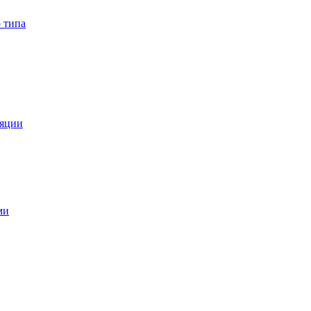
 типа
ляции
ми