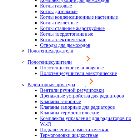
Комплектующие для дымоходов
Котлы газовые
Котлы дизельные
Котлы конденсационные настенные
Котлы пеллетные
Котлы стальные жаротрубные
Котлы твердотопливные
Котлы электрические
Отводы для дымоходов
Полотенцедержатели
Полотенцесушители
Полотенцесушители водяные
Полотенцесушители электрические
Радиаторная арматура
Вентили ручной регулировки
Дренажные устройства для радиаторов
Клапаны запорные
Клапаны запорные для радиаторов
Клапаны термостатические
Комплекты управления для радиаторов по
Wi-Fi
Подключения термостатические
Термоголовки жидкостные