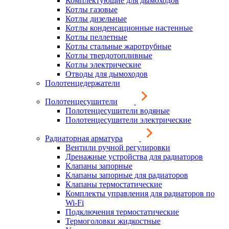
Комплектующие для дымоходов
Котлы газовые
Котлы дизельные
Котлы конденсационные настенные
Котлы пеллетные
Котлы стальные жаротрубные
Котлы твердотопливные
Котлы электрические
Отводы для дымоходов
Полотенцедержатели
Полотенцесушители
Полотенцесушители водяные
Полотенцесушители электрические
Радиаторная арматура
Вентили ручной регулировки
Дренажные устройства для радиаторов
Клапаны запорные
Клапаны запорные для радиаторов
Клапаны термостатические
Комплекты управления для радиаторов по
Wi-Fi
Подключения термостатические
Термоголовки жидкостные