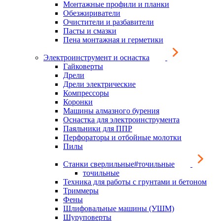
Монтажные профили и планки
Обезжириватели
Очистители и разбавители
Пасты и смазки
Пена монтажная и герметики
Электроинструмент и оснастка
Гайковерты
Дрели
Дрели электрические
Компрессоры
Коронки
Машины алмазного бурения
Оснастка для электроинструмента
Паяльники для ППР
Перфораторы и отбойные молотки
Пилы
Станки сверлильные#точильные
точильные
Техника для работы с грунтами и бетоном
Триммеры
Фены
Шлифовальные машины (УШМ)
Шуруповерты