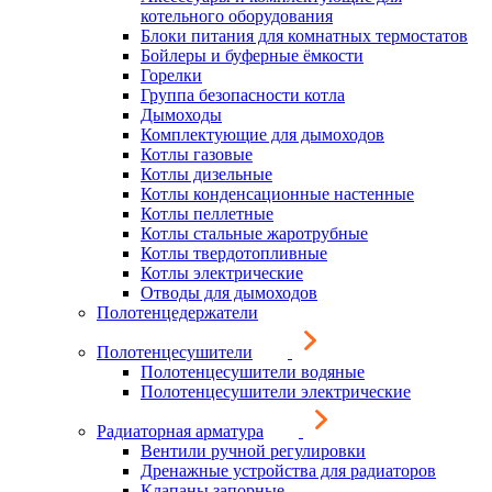
котельного оборудования
Блоки питания для комнатных термостатов
Бойлеры и буферные ёмкости
Горелки
Группа безопасности котла
Дымоходы
Комплектующие для дымоходов
Котлы газовые
Котлы дизельные
Котлы конденсационные настенные
Котлы пеллетные
Котлы стальные жаротрубные
Котлы твердотопливные
Котлы электрические
Отводы для дымоходов
Полотенцедержатели
Полотенцесушители
Полотенцесушители водяные
Полотенцесушители электрические
Радиаторная арматура
Вентили ручной регулировки
Дренажные устройства для радиаторов
Клапаны запорные