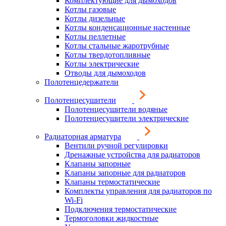
Комплектующие для дымоходов
Котлы газовые
Котлы дизельные
Котлы конденсационные настенные
Котлы пеллетные
Котлы стальные жаротрубные
Котлы твердотопливные
Котлы электрические
Отводы для дымоходов
Полотенцедержатели
Полотенцесушители
Полотенцесушители водяные
Полотенцесушители электрические
Радиаторная арматура
Вентили ручной регулировки
Дренажные устройства для радиаторов
Клапаны запорные
Клапаны запорные для радиаторов
Клапаны термостатические
Комплекты управления для радиаторов по
Wi-Fi
Подключения термостатические
Термоголовки жидкостные