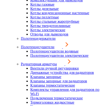
Комплектующие для дымоходов
Котлы газовые
Котлы дизельные
Котлы конденсационные настенные
Котлы пеллетные
Котлы стальные жаротрубные
Котлы твердотопливные
Котлы электрические
Отводы для дымоходов
Полотенцедержатели
Полотенцесушители
Полотенцесушители водяные
Полотенцесушители электрические
Радиаторная арматура
Вентили ручной регулировки
Дренажные устройства для радиаторов
Клапаны запорные
Клапаны запорные для радиаторов
Клапаны термостатические
Комплекты управления для радиаторов по
Wi-Fi
Подключения термостатические
Термоголовки жидкостные