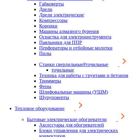
Гайковерты
Дрели
Дрели электрические
Компрессоры
Коронки
Машины алмазного бурения
Оснастка для электроинструмента
Паяльники для ППР
Перфораторы и отбойные молотки
Пилы
Станки сверлильные#точильные
точильные
Техника для работы с грунтами и бетоном
Триммеры
Фены
Шлифовальные машины (УШМ)
Шуруповерты
Тепловое оборудование
Бытовые электрические обогреватели
Аксессуары для обогревателей
Блоки управления для электрических
конвекторов