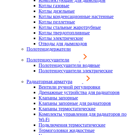
Комплектующие для дымоходов
Котлы газовые
Котлы дизельные
Котлы конденсационные настенные
Котлы пеллетные
Котлы стальные жаротрубные
Котлы твердотопливные
Котлы электрические
Отводы для дымоходов
Полотенцедержатели
Полотенцесушители
Полотенцесушители водяные
Полотенцесушители электрические
Радиаторная арматура
Вентили ручной регулировки
Дренажные устройства для радиаторов
Клапаны запорные
Клапаны запорные для радиаторов
Клапаны термостатические
Комплекты управления для радиаторов по
Wi-Fi
Подключения термостатические
Термоголовки жидкостные