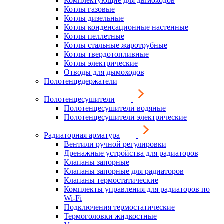
Комплектующие для дымоходов
Котлы газовые
Котлы дизельные
Котлы конденсационные настенные
Котлы пеллетные
Котлы стальные жаротрубные
Котлы твердотопливные
Котлы электрические
Отводы для дымоходов
Полотенцедержатели
Полотенцесушители
Полотенцесушители водяные
Полотенцесушители электрические
Радиаторная арматура
Вентили ручной регулировки
Дренажные устройства для радиаторов
Клапаны запорные
Клапаны запорные для радиаторов
Клапаны термостатические
Комплекты управления для радиаторов по
Wi-Fi
Подключения термостатические
Термоголовки жидкостные