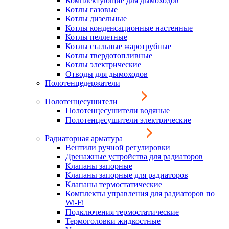
Комплектующие для дымоходов
Котлы газовые
Котлы дизельные
Котлы конденсационные настенные
Котлы пеллетные
Котлы стальные жаротрубные
Котлы твердотопливные
Котлы электрические
Отводы для дымоходов
Полотенцедержатели
Полотенцесушители
Полотенцесушители водяные
Полотенцесушители электрические
Радиаторная арматура
Вентили ручной регулировки
Дренажные устройства для радиаторов
Клапаны запорные
Клапаны запорные для радиаторов
Клапаны термостатические
Комплекты управления для радиаторов по
Wi-Fi
Подключения термостатические
Термоголовки жидкостные