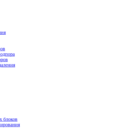
ния
ров
подпора
оров
даления
х блоков
нирования