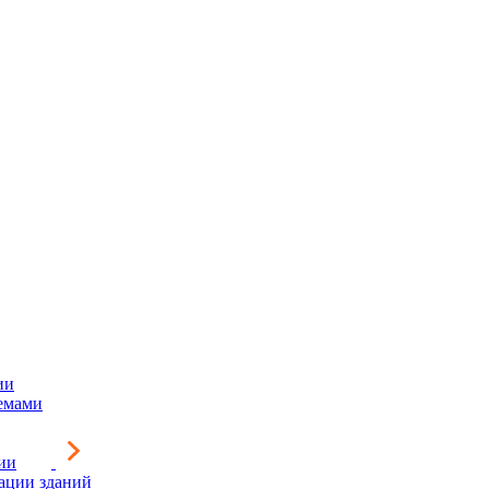
ии
емами
ии
зации зданий