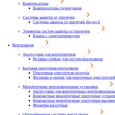
Компенсаторы
Компенсаторы гидроударов
Системы защиты от протечек
Системы защиты от протечек без wi-fi
Элементы систем защиты от протечек
Краны с электроприводом
Вентиляция
Аксессуары для вентиляторов
Вставки гибкие для систем вентиляции
Бытовая приточная вентиляция
Приточные очистители воздуха
Фильтры и опции для приточных очистителей
Моноблочные вентиляционные установки
Аксессуары для моноблочных вентиляционны
Компактные моноблочные приточные устано
Компактные моноблочные приточные-вытяжн
Фильтры кассетные
Общеобменные системы вентиляции