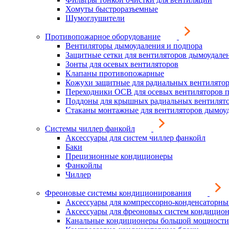
Хомуты быстроразъемные
Шумоглушители
Противопожарное оборудование
Вентиляторы дымоудаления и подпора
Защитные сетки для вентиляторов дымоудале
Зонты для осевых вентиляторов
Клапаны противопожарные
Кожухи защитные для радиальных вентилято
Переходники ОСВ для осевых вентиляторов 
Поддоны для крышных радиальных вентилят
Стаканы монтажные для вентиляторов дымоу
Системы чиллер фанкойл
Аксессуары для систем чиллер фанкойл
Баки
Прецизионные кондиционеры
Фанкойлы
Чиллер
Фреоновые системы кондиционирования
Аксессуары для компрессорно-конденсаторны
Аксессуары для фреоновых систем кондицио
Канальные кондиционеры большой мощности