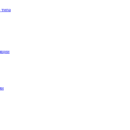
 типа
ляции
ми