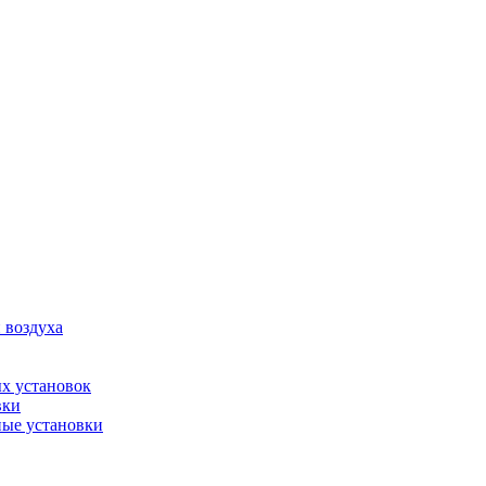
 воздуха
х установок
вки
ые установки