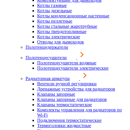
Комплектующие для дымоходов
Котлы газовые
Котлы дизельные
Котлы конденсационные настенные
Котлы пеллетные
Котлы стальные жаротрубные
Котлы твердотопливные
Котлы электрические
Отводы для дымоходов
Полотенцедержатели
Полотенцесушители
Полотенцесушители водяные
Полотенцесушители электрические
Радиаторная арматура
Вентили ручной регулировки
Дренажные устройства для радиаторов
Клапаны запорные
Клапаны запорные для радиаторов
Клапаны термостатические
Комплекты управления для радиаторов по
Wi-Fi
Подключения термостатические
Термоголовки жидкостные