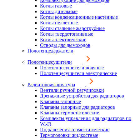
Комплектующие для дымоходов
Котлы газовые
Котлы дизельные
Котлы конденсационные настенные
Котлы пеллетные
Котлы стальные жаротрубные
Котлы твердотопливные
Котлы электрические
Отводы для дымоходов
Полотенцедержатели
Полотенцесушители
Полотенцесушители водяные
Полотенцесушители электрические
Радиаторная арматура
Вентили ручной регулировки
Дренажные устройства для радиаторов
Клапаны запорные
Клапаны запорные для радиаторов
Клапаны термостатические
Комплекты управления для радиаторов по
Wi-Fi
Подключения термостатические
Термоголовки жидкостные