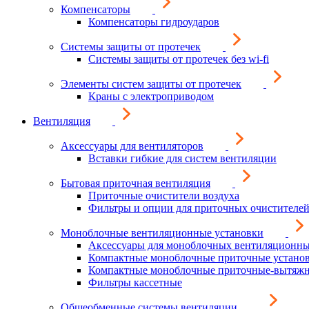
Компенсаторы
Компенсаторы гидроударов
Системы защиты от протечек
Системы защиты от протечек без wi-fi
Элементы систем защиты от протечек
Краны с электроприводом
Вентиляция
Аксессуары для вентиляторов
Вставки гибкие для систем вентиляции
Бытовая приточная вентиляция
Приточные очистители воздуха
Фильтры и опции для приточных очистителей
Моноблочные вентиляционные установки
Аксессуары для моноблочных вентиляционны
Компактные моноблочные приточные устано
Компактные моноблочные приточные-вытяжн
Фильтры кассетные
Общеобменные системы вентиляции