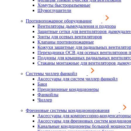
Хомуты быстроразъемные
Шумоглушители
Противопожарное оборудование
Вентиляторы дымоудаления и подпора
Защитные сетки для вентиляторов дымоудале
Зонты для осевых вентиляторов
Клапаны противопожарные
Кожухи защитные для радиальных вентилято
Переходники ОСВ для осевых вентиляторов 
Поддоны для крышных радиальных вентилят
Стаканы монтажные для вентиляторов дымоу
Системы чиллер фанкойл
Аксессуары для систем чиллер фанкойл
Баки
Прецизионные кондиционеры
Фанкойлы
Чиллер
Фреоновые системы кондиционирования
Аксессуары для компрессорно-конденсаторны
Аксессуары для фреоновых систем кондицио
Канальные кондиционеры большой мощности