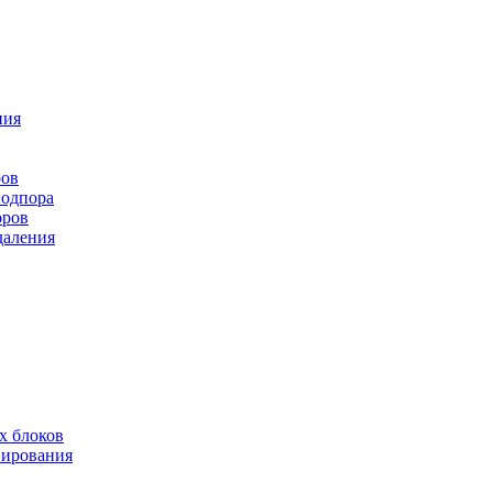
ния
ров
подпора
оров
даления
х блоков
нирования