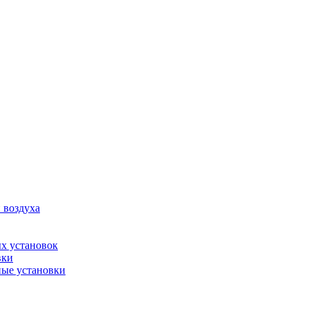
 воздуха
х установок
вки
ые установки