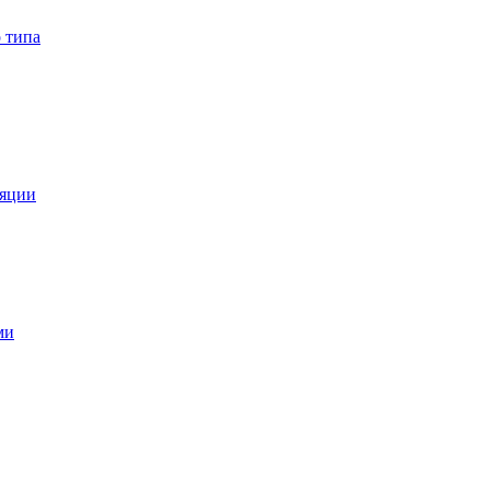
 типа
ляции
ми