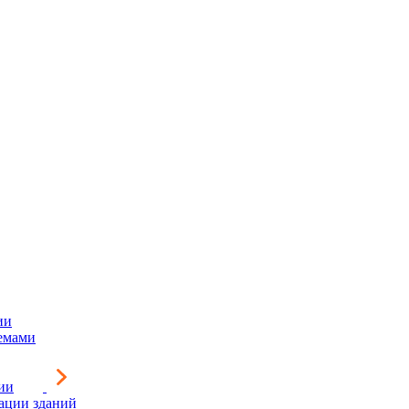
ии
емами
ии
зации зданий