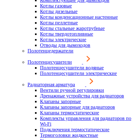
Комплектующие для дымоходов
Котлы газовые
Котлы дизельные
Котлы конденсационные настенные
Котлы пеллетные
Котлы стальные жаротрубные
Котлы твердотопливные
Котлы электрические
Отводы для дымоходов
Полотенцедержатели
Полотенцесушители
Полотенцесушители водяные
Полотенцесушители электрические
Радиаторная арматура
Вентили ручной регулировки
Дренажные устройства для радиаторов
Клапаны запорные
Клапаны запорные для радиаторов
Клапаны термостатические
Комплекты управления для радиаторов по
Wi-Fi
Подключения термостатические
Термоголовки жидкостные