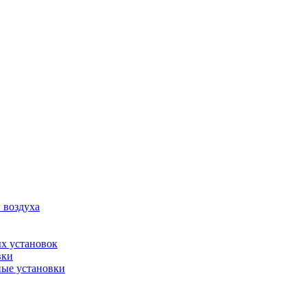
 воздуха
х установок
вки
ые установки