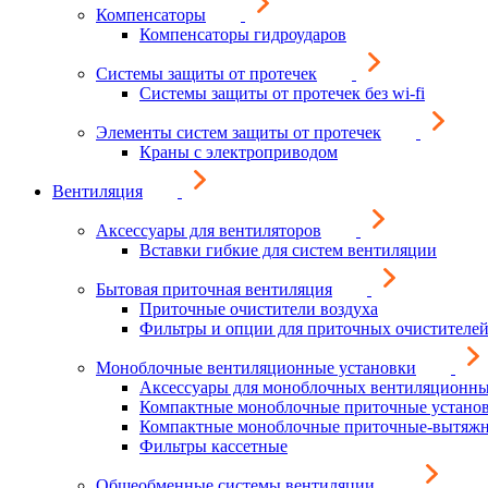
Компенсаторы
Компенсаторы гидроударов
Системы защиты от протечек
Системы защиты от протечек без wi-fi
Элементы систем защиты от протечек
Краны с электроприводом
Вентиляция
Аксессуары для вентиляторов
Вставки гибкие для систем вентиляции
Бытовая приточная вентиляция
Приточные очистители воздуха
Фильтры и опции для приточных очистителей
Моноблочные вентиляционные установки
Аксессуары для моноблочных вентиляционны
Компактные моноблочные приточные устано
Компактные моноблочные приточные-вытяжн
Фильтры кассетные
Общеобменные системы вентиляции