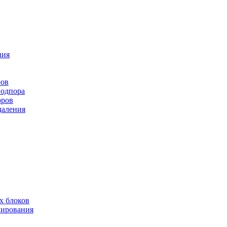
ния
ров
подпора
оров
даления
х блоков
нирования