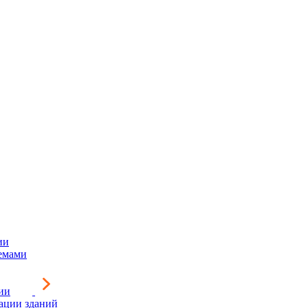
ии
емами
ии
зации зданий