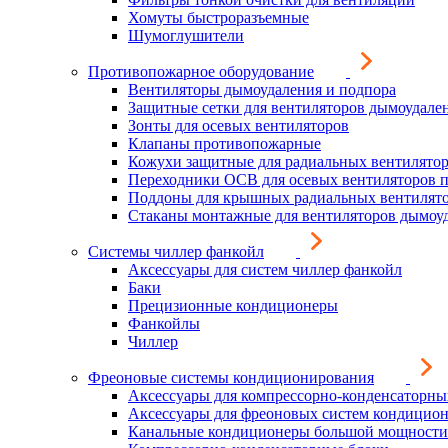
Хомуты быстроразъемные
Шумоглушители
Противопожарное оборудование
Вентиляторы дымоудаления и подпора
Защитные сетки для вентиляторов дымоудале
Зонты для осевых вентиляторов
Клапаны противопожарные
Кожухи защитные для радиальных вентилято
Переходники ОСВ для осевых вентиляторов 
Поддоны для крышных радиальных вентилят
Стаканы монтажные для вентиляторов дымоу
Системы чиллер фанкойл
Аксессуары для систем чиллер фанкойл
Баки
Прецизионные кондиционеры
Фанкойлы
Чиллер
Фреоновые системы кондиционирования
Аксессуары для компрессорно-конденсаторны
Аксессуары для фреоновых систем кондицио
Канальные кондиционеры большой мощности