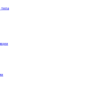
 типа
ляции
ми