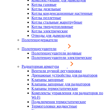
Комплектующие для дымоходов
Котлы газовые
Котлы дизельные
Котлы конденсационные настенные
Котлы пеллетные
Котлы стальные жаротрубные
Котлы твердотопливные
Котлы электрические
Отводы для дымоходов
Полотенцедержатели
Полотенцесушители
Полотенцесушители водяные
Полотенцесушители электрические
Радиаторная арматура
Вентили ручной регулировки
Дренажные устройства для радиаторов
Клапаны запорные
Клапаны запорные для радиаторов
Клапаны термостатические
Комплекты управления для радиаторов по
Wi-Fi
Подключения термостатические
Термоголовки жидкостные