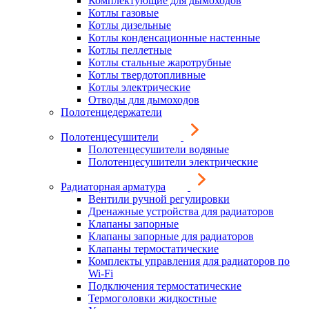
Комплектующие для дымоходов
Котлы газовые
Котлы дизельные
Котлы конденсационные настенные
Котлы пеллетные
Котлы стальные жаротрубные
Котлы твердотопливные
Котлы электрические
Отводы для дымоходов
Полотенцедержатели
Полотенцесушители
Полотенцесушители водяные
Полотенцесушители электрические
Радиаторная арматура
Вентили ручной регулировки
Дренажные устройства для радиаторов
Клапаны запорные
Клапаны запорные для радиаторов
Клапаны термостатические
Комплекты управления для радиаторов по
Wi-Fi
Подключения термостатические
Термоголовки жидкостные