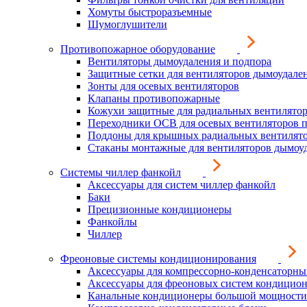
Хомуты быстроразъемные
Шумоглушители
Противопожарное оборудование
Вентиляторы дымоудаления и подпора
Защитные сетки для вентиляторов дымоудале
Зонты для осевых вентиляторов
Клапаны противопожарные
Кожухи защитные для радиальных вентилято
Переходники ОСВ для осевых вентиляторов 
Поддоны для крышных радиальных вентилят
Стаканы монтажные для вентиляторов дымоу
Системы чиллер фанкойл
Аксессуары для систем чиллер фанкойл
Баки
Прецизионные кондиционеры
Фанкойлы
Чиллер
Фреоновые системы кондиционирования
Аксессуары для компрессорно-конденсаторны
Аксессуары для фреоновых систем кондицио
Канальные кондиционеры большой мощности