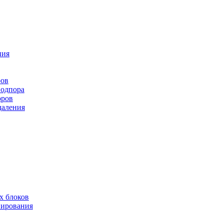
ния
ров
подпора
оров
даления
х блоков
нирования