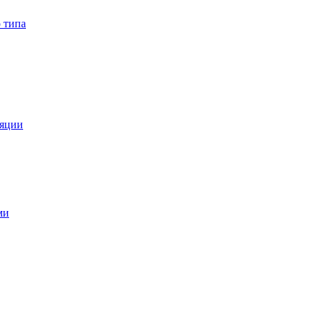
 типа
ляции
ми