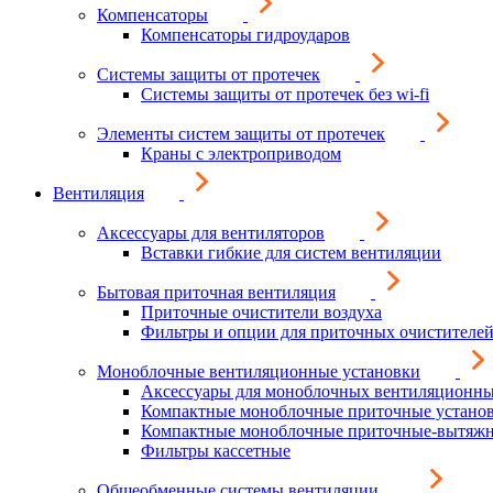
Компенсаторы
Компенсаторы гидроударов
Системы защиты от протечек
Системы защиты от протечек без wi-fi
Элементы систем защиты от протечек
Краны с электроприводом
Вентиляция
Аксессуары для вентиляторов
Вставки гибкие для систем вентиляции
Бытовая приточная вентиляция
Приточные очистители воздуха
Фильтры и опции для приточных очистителей
Моноблочные вентиляционные установки
Аксессуары для моноблочных вентиляционны
Компактные моноблочные приточные устано
Компактные моноблочные приточные-вытяжн
Фильтры кассетные
Общеобменные системы вентиляции