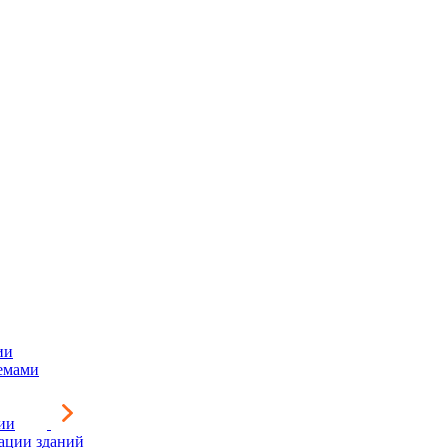
ии
емами
ии
зации зданий