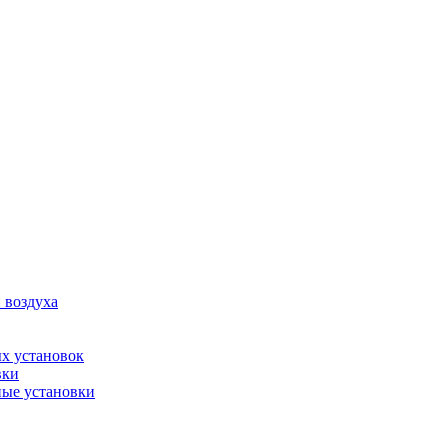
 воздуха
х установок
вки
ые установки