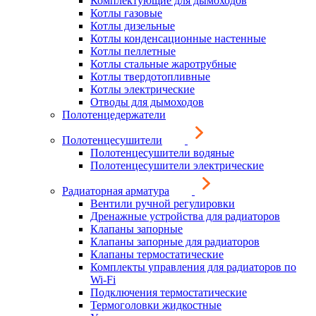
Комплектующие для дымоходов
Котлы газовые
Котлы дизельные
Котлы конденсационные настенные
Котлы пеллетные
Котлы стальные жаротрубные
Котлы твердотопливные
Котлы электрические
Отводы для дымоходов
Полотенцедержатели
Полотенцесушители
Полотенцесушители водяные
Полотенцесушители электрические
Радиаторная арматура
Вентили ручной регулировки
Дренажные устройства для радиаторов
Клапаны запорные
Клапаны запорные для радиаторов
Клапаны термостатические
Комплекты управления для радиаторов по
Wi-Fi
Подключения термостатические
Термоголовки жидкостные