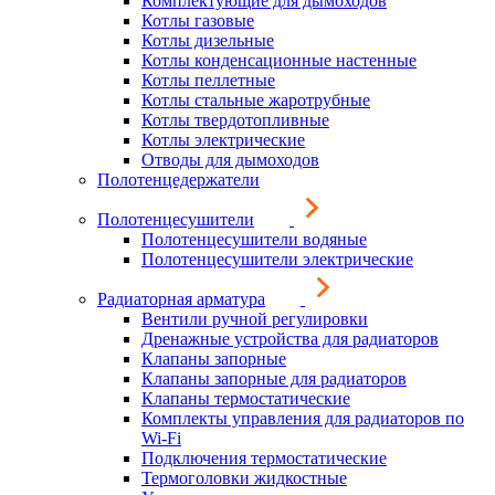
Комплектующие для дымоходов
Котлы газовые
Котлы дизельные
Котлы конденсационные настенные
Котлы пеллетные
Котлы стальные жаротрубные
Котлы твердотопливные
Котлы электрические
Отводы для дымоходов
Полотенцедержатели
Полотенцесушители
Полотенцесушители водяные
Полотенцесушители электрические
Радиаторная арматура
Вентили ручной регулировки
Дренажные устройства для радиаторов
Клапаны запорные
Клапаны запорные для радиаторов
Клапаны термостатические
Комплекты управления для радиаторов по
Wi-Fi
Подключения термостатические
Термоголовки жидкостные