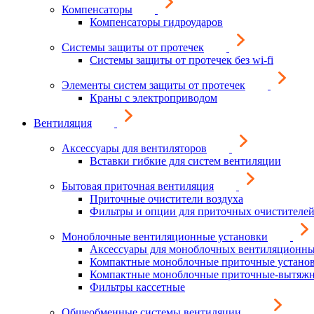
Компенсаторы
Компенсаторы гидроударов
Системы защиты от протечек
Системы защиты от протечек без wi-fi
Элементы систем защиты от протечек
Краны с электроприводом
Вентиляция
Аксессуары для вентиляторов
Вставки гибкие для систем вентиляции
Бытовая приточная вентиляция
Приточные очистители воздуха
Фильтры и опции для приточных очистителей
Моноблочные вентиляционные установки
Аксессуары для моноблочных вентиляционны
Компактные моноблочные приточные устано
Компактные моноблочные приточные-вытяжн
Фильтры кассетные
Общеобменные системы вентиляции