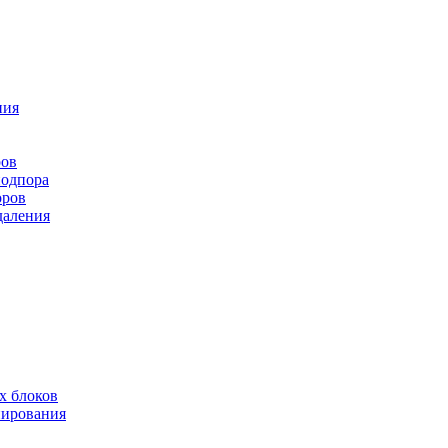
ния
ров
подпора
оров
даления
х блоков
нирования