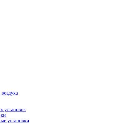
 воздуха
х установок
вки
ые установки