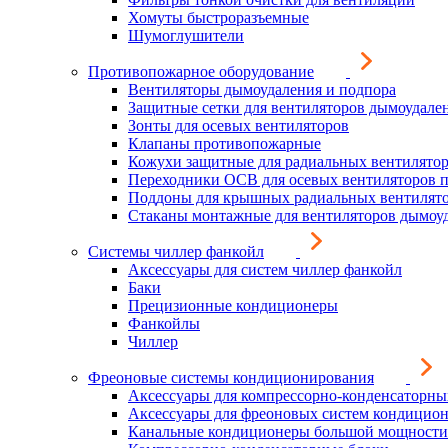
Хомуты быстроразъемные
Шумоглушители
Противопожарное оборудование
Вентиляторы дымоудаления и подпора
Защитные сетки для вентиляторов дымоудале
Зонты для осевых вентиляторов
Клапаны противопожарные
Кожухи защитные для радиальных вентилято
Переходники ОСВ для осевых вентиляторов 
Поддоны для крышных радиальных вентилят
Стаканы монтажные для вентиляторов дымоу
Системы чиллер фанкойл
Аксессуары для систем чиллер фанкойл
Баки
Прецизионные кондиционеры
Фанкойлы
Чиллер
Фреоновые системы кондиционирования
Аксессуары для компрессорно-конденсаторны
Аксессуары для фреоновых систем кондицио
Канальные кондиционеры большой мощности