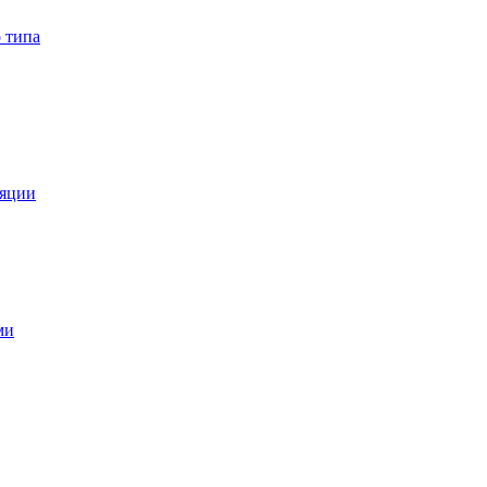
 типа
ляции
ми