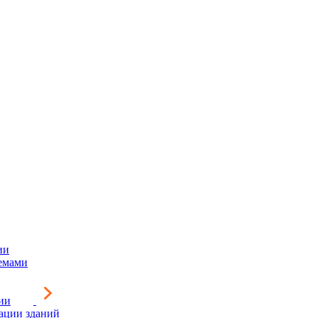
ии
емами
ии
зации зданий