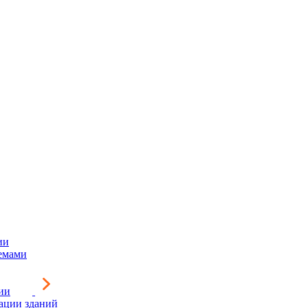
ии
емами
ии
зации зданий