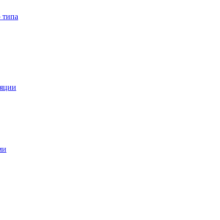
 типа
ляции
ми