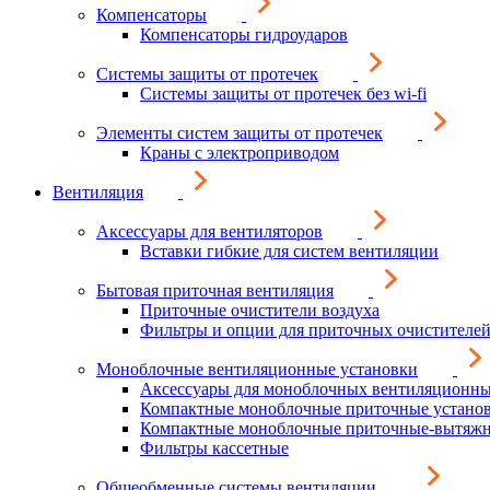
Компенсаторы
Компенсаторы гидроударов
Системы защиты от протечек
Системы защиты от протечек без wi-fi
Элементы систем защиты от протечек
Краны с электроприводом
Вентиляция
Аксессуары для вентиляторов
Вставки гибкие для систем вентиляции
Бытовая приточная вентиляция
Приточные очистители воздуха
Фильтры и опции для приточных очистителей
Моноблочные вентиляционные установки
Аксессуары для моноблочных вентиляционны
Компактные моноблочные приточные устано
Компактные моноблочные приточные-вытяжн
Фильтры кассетные
Общеобменные системы вентиляции