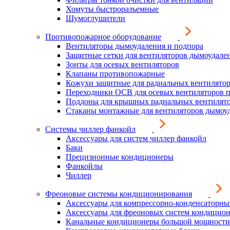
Хомуты быстроразъемные
Шумоглушители
Противопожарное оборудование
Вентиляторы дымоудаления и подпора
Защитные сетки для вентиляторов дымоудале
Зонты для осевых вентиляторов
Клапаны противопожарные
Кожухи защитные для радиальных вентилято
Переходники ОСВ для осевых вентиляторов 
Поддоны для крышных радиальных вентилят
Стаканы монтажные для вентиляторов дымоу
Системы чиллер фанкойл
Аксессуары для систем чиллер фанкойл
Баки
Прецизионные кондиционеры
Фанкойлы
Чиллер
Фреоновые системы кондиционирования
Аксессуары для компрессорно-конденсаторны
Аксессуары для фреоновых систем кондицио
Канальные кондиционеры большой мощности