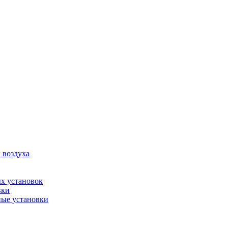
 воздуха
х установок
вки
ые установки