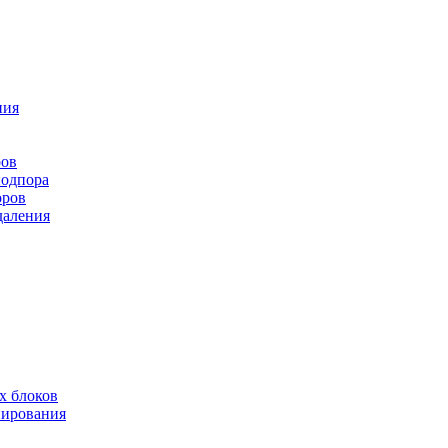
ния
ров
подпора
оров
даления
х блоков
нирования