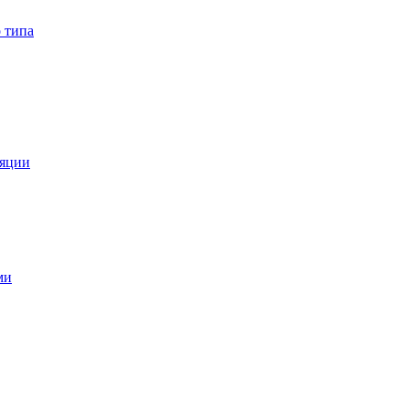
 типа
ляции
ми