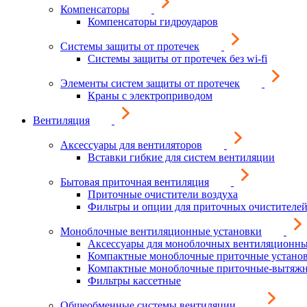
Компенсаторы
Компенсаторы гидроударов
Системы защиты от протечек
Системы защиты от протечек без wi-fi
Элементы систем защиты от протечек
Краны с электроприводом
Вентиляция
Аксессуары для вентиляторов
Вставки гибкие для систем вентиляции
Бытовая приточная вентиляция
Приточные очистители воздуха
Фильтры и опции для приточных очистителей
Моноблочные вентиляционные установки
Аксессуары для моноблочных вентиляционны
Компактные моноблочные приточные устано
Компактные моноблочные приточные-вытяжн
Фильтры кассетные
Общеобменные системы вентиляции