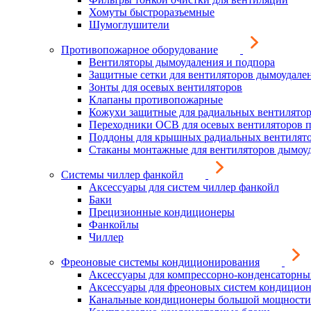
Хомуты быстроразъемные
Шумоглушители
Противопожарное оборудование
Вентиляторы дымоудаления и подпора
Защитные сетки для вентиляторов дымоудале
Зонты для осевых вентиляторов
Клапаны противопожарные
Кожухи защитные для радиальных вентилято
Переходники ОСВ для осевых вентиляторов 
Поддоны для крышных радиальных вентилят
Стаканы монтажные для вентиляторов дымоу
Системы чиллер фанкойл
Аксессуары для систем чиллер фанкойл
Баки
Прецизионные кондиционеры
Фанкойлы
Чиллер
Фреоновые системы кондиционирования
Аксессуары для компрессорно-конденсаторны
Аксессуары для фреоновых систем кондицио
Канальные кондиционеры большой мощности