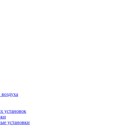
 воздуха
х установок
вки
ые установки