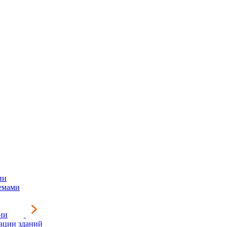
ии
емами
ии
зации зданий