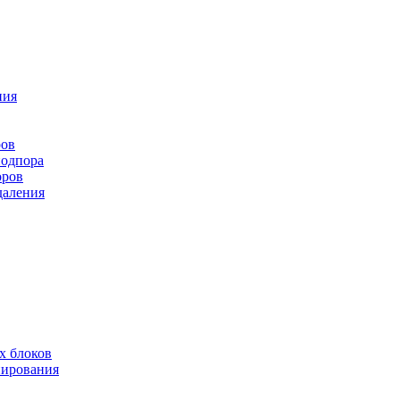
ния
ров
подпора
оров
даления
х блоков
нирования