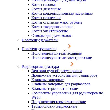
Комплектующие для дымоходов
Котлы газовые
Котлы дизельные
Котлы конденсационные настенные
Котлы пеллетные
Котлы стальные жаротрубные
Котлы твердотопливные
Котлы электрические
Отводы для дымоходов
Полотенцедержатели
Полотенцесушители
Полотенцесушители водяные
Полотенцесушители электрические
Радиаторная арматура
Вентили ручной регулировки
Дренажные устройства для радиаторов
Клапаны запорные
Клапаны запорные для радиаторов
Клапаны термостатические
Комплекты управления для радиаторов по
Wi-Fi
Подключения термостатические
Термоголовки жидкостные