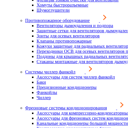
Хомуты быстроразъемные
Шумоглушители
Противопожарное оборудование
Вентиляторы дымоудаления и подпора
Защитные сетки для вентиляторов дымоудале
Зонты для осевых вентиляторов
Клапаны противопожарные
Кожухи защитные для радиальных вентилято
Переходники ОСВ для осевых вентиляторов 
Поддоны для крышных радиальных вентилят
Стаканы монтажные для вентиляторов дымоу
Системы чиллер фанкойл
Аксессуары для систем чиллер фанкойл
Баки
Прецизионные кондиционеры
Фанкойлы
Чиллер
Фреоновые системы кондиционирования
Аксессуары для компрессорно-конденсаторны
Аксессуары для фреоновых систем кондицио
Канальные кондиционеры большой мощности