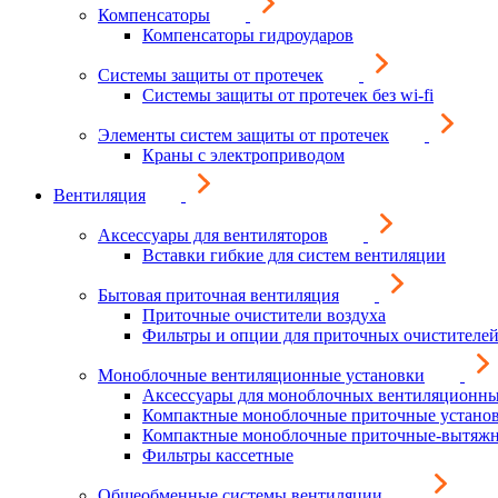
Компенсаторы
Компенсаторы гидроударов
Системы защиты от протечек
Системы защиты от протечек без wi-fi
Элементы систем защиты от протечек
Краны с электроприводом
Вентиляция
Аксессуары для вентиляторов
Вставки гибкие для систем вентиляции
Бытовая приточная вентиляция
Приточные очистители воздуха
Фильтры и опции для приточных очистителей
Моноблочные вентиляционные установки
Аксессуары для моноблочных вентиляционны
Компактные моноблочные приточные устано
Компактные моноблочные приточные-вытяжн
Фильтры кассетные
Общеобменные системы вентиляции