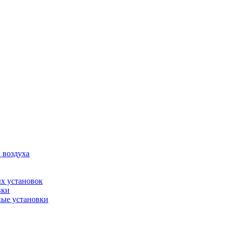
 воздуха
х установок
вки
ые установки