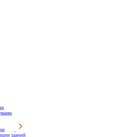
ии
емами
ии
зации зданий