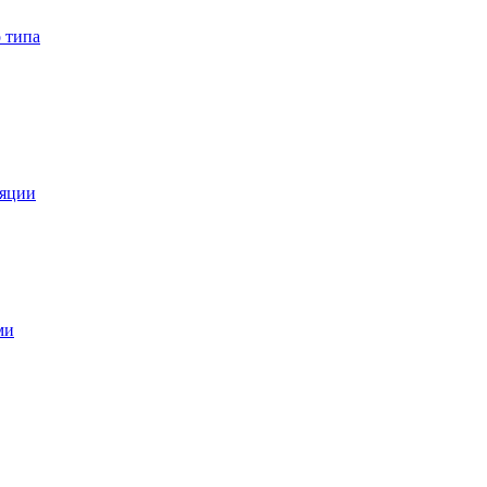
 типа
ляции
ми