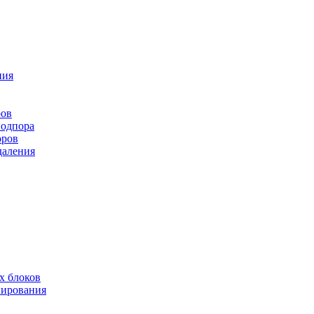
ния
ров
подпора
оров
даления
х блоков
нирования