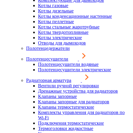
Комплектующие для дымоходов
Котлы газовые
Котлы дизельные
Котлы конденсационные настенные
Котлы пеллетные
Котлы стальные жаротрубные
Котлы твердотопливные
Котлы электрические
Отводы для дымоходов
Полотенцедержатели
Полотенцесушители
Полотенцесушители водяные
Полотенцесушители электрические
Радиаторная арматура
Вентили ручной регулировки
Дренажные устройства для радиаторов
Клапаны запорные
Клапаны запорные для радиаторов
Клапаны термостатические
Комплекты управления для радиаторов по
Wi-Fi
Подключения термостатические
Термоголовки жидкостные